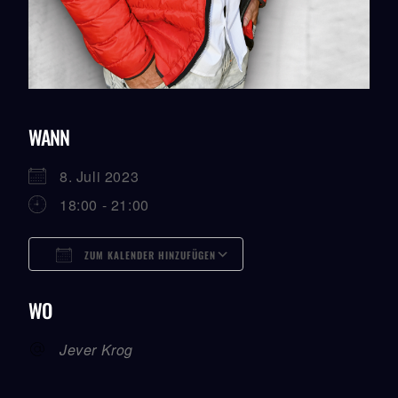
WANN
8. Juli 2023
18:00 - 21:00
ZUM KALENDER HINZUFÜGEN
ICS Herunterladen
Google Kalender
ICalendar
Office 365
Outlook Live
WO
Jever Krog