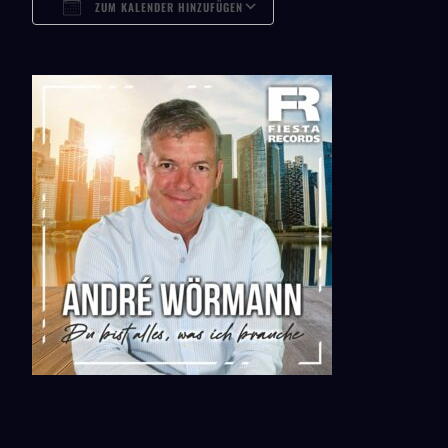
ZUM KALENDER HINZUFÜGEN
ICS Herunterladen
Google Kalender
ICalendar
Office 365
Outlook Live