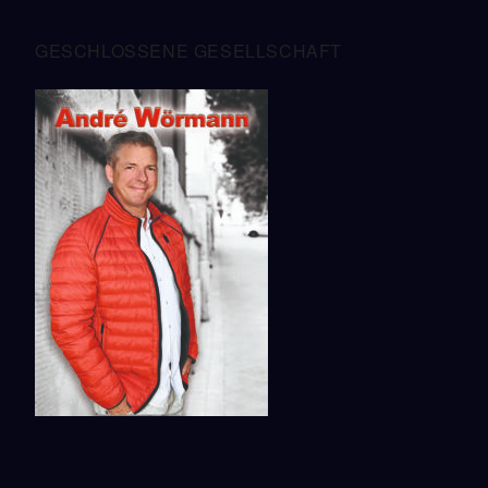
ICS Herunterladen
Google Kalender
ICalendar
Office 365
Outlook Live
GESCHLOSSENE GESELLSCHAFT