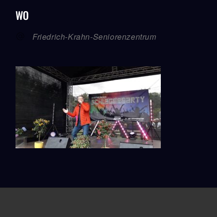
ICS Herunterladen
Google Kalender
ICalendar
Office 365
Outlook Live
WO
Friedrich-Krahn-Seniorenzentrum