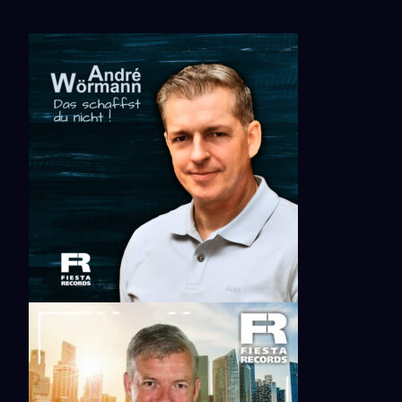
ICS Herunterladen
Google Kalender
ICalendar
Office 365
Outlook Live