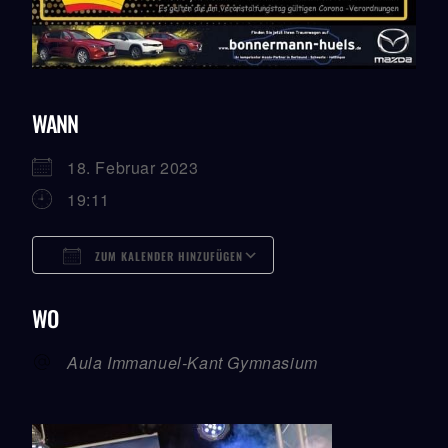
WANN
18. Februar 2023
19:11
ZUM KALENDER HINZUFÜGEN
ICS Herunterladen
Google Kalender
ICalendar
Office 365
Outlook Live
WO
Aula Immanuel-Kant Gymnasium