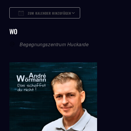
ZUM KALENDER HINZUFÜGEN
ICS Herunterladen
Google Kalender
ICalendar
Office 365
Outlook Live
WO
Begegnungszentrum Huckarde