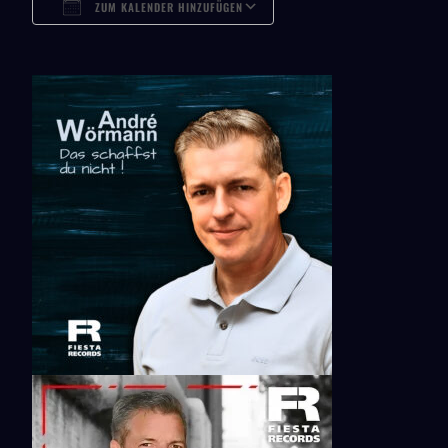
ZUM KALENDER HINZUFÜGEN
ICS Herunterladen
Google Kalender
ICalendar
Office 365
Outlook Live