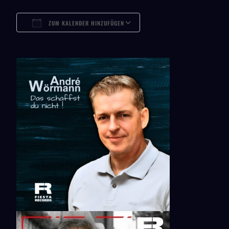
ZUM KALENDER HINZUFÜGEN
ICS Herunterladen
Google Kalender
ICalendar
Office 365
Outlook Live